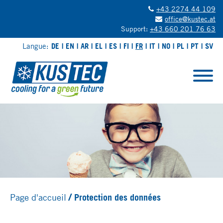
+43 2274 44 109
office@kustec.at
Support:
+43 660 201 76 63
Langue:
DE
EN
AR
EL
ES
FI
FR
IT
NO
PL
PT
SV
Page d'accueil
Protection des données