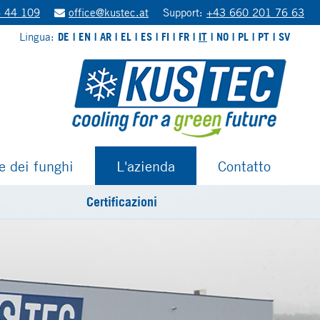
 44 109
office@kustec.at
Support:
+43 660 201 76 63
Lingua:
DE
EN
AR
EL
ES
FI
FR
IT
NO
PL
PT
SV
ne dei funghi
L'azienda
Contatto
Certificazioni