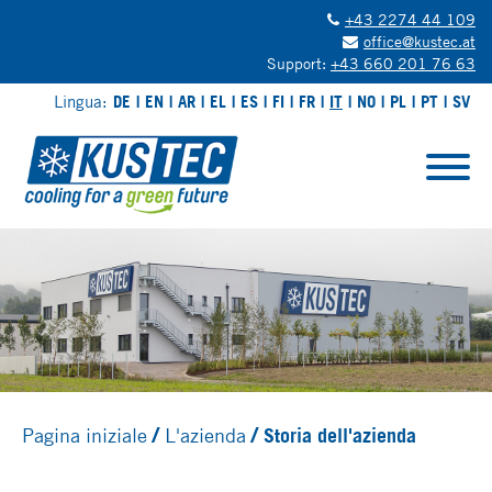
+43 2274 44 109
office@kustec.at
Support:
+43 660 201 76 63
Lingua:
DE
EN
AR
EL
ES
FI
FR
IT
NO
PL
PT
SV
Pagina iniziale
L'azienda
Storia dell'azienda