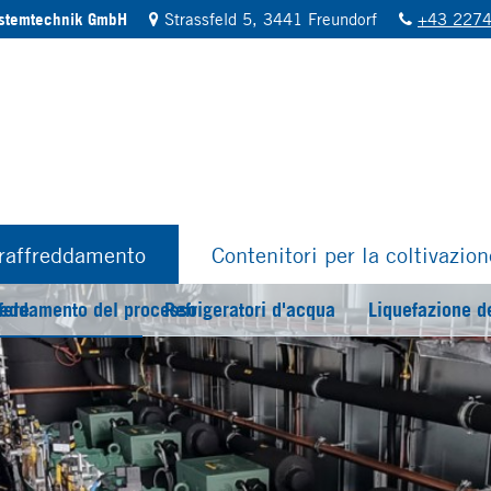
ystemtechnik GmbH
Strassfeld 5, 3441 Freundorf
+43 2274
 raffreddamento
Contenitori per la coltivazio
fere
reddamento del processo
Refrigeratori d'acqua
Liquefazione d