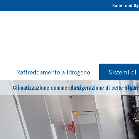
Kälte- und S
Raffreddamento a idrogeno
Sistemi di
Climatizzazione commerciale
Refrigerazione di celle frigori
Raff