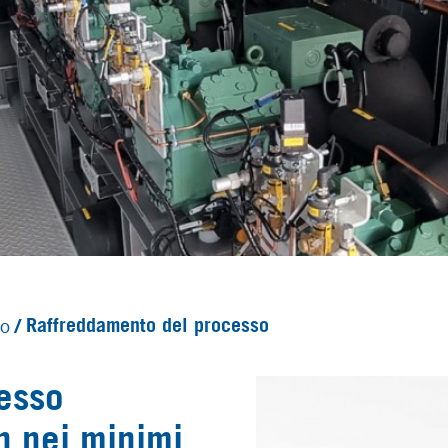
to
Raffreddamento del processo
esso
n nei minimi