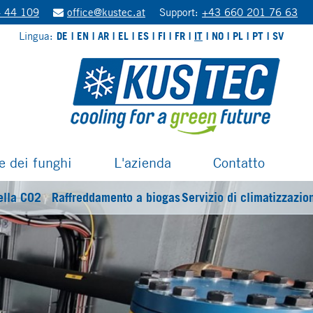
 44 109
office@kustec.at
Support:
+43 660 201 76 63
Lingua:
DE
EN
AR
EL
ES
FI
FR
IT
NO
PL
PT
SV
ne dei funghi
L'azienda
Contatto
ella CO2
Raffreddamento a biogas
Servizio di climatizzazio