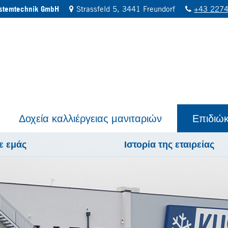
ystemtechnik GmbH
Strassfeld 5, 3441 Freundorf
+43 2274
Δοχεία καλλιέργειας μανιταριών
Επιδιώ
ε εμάς
Ιστορία της εταιρείας