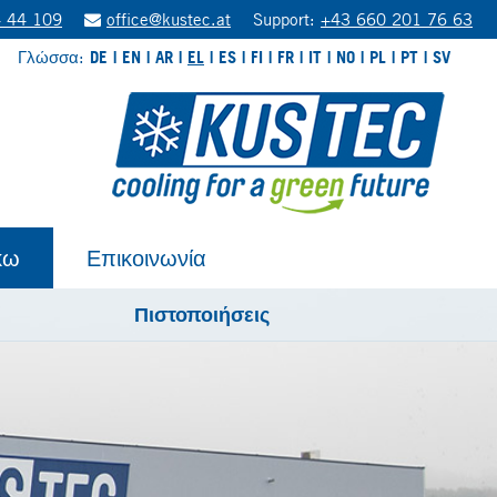
 44 109
office@kustec.at
Support:
+43 660 201 76 63
Γλώσσα:
DE
EN
AR
EL
ES
FI
FR
IT
NO
PL
PT
SV
κω
Επικοινωνία
Πιστοποιήσεις