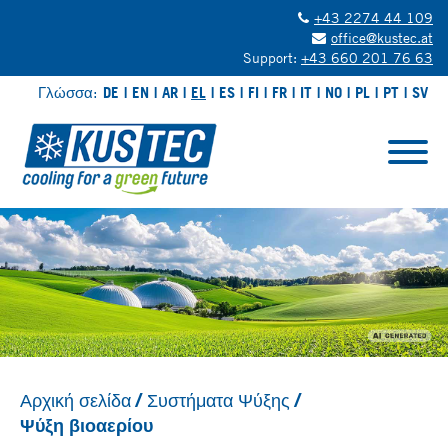
+43 2274 44 109
office@kustec.at
Support:
+43 660 201 76 63
Γλώσσα:
DE
EN
AR
EL
ES
FI
FR
IT
NO
PL
PT
SV
Αρχική σελίδα
Συστήματα Ψύξης
Ψύξη βιοαερίου