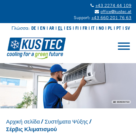
+43 2274 44 109
office@kustec.at
Support:
+43 660 201 76 63
Γλώσσα:
DE
EN
AR
EL
ES
FI
FR
IT
NO
PL
PT
SV
Αρχική σελίδα
Συστήματα Ψύξης
Σέρβις Κλιματισμού