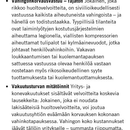
Vahingonkorvausvastuu – rajaton
Jokainen, joka
rikkoo huoltovelvoitteita, on siviilioikeudellisesti
vastuussa kaikista aiheutuneista vahingoista – ja
hänellä on todistustaakka. Tyypillisiä tilanteita
ovat laiminlyötyjen kostutusjärjestelmien
aiheuttama legionella, viallisten kompressorien
aiheuttamat tulipalot tai kylmäainevuodot, jotka
johtavat henkilövahinkoihin. Vakavan
loukkaantumisen tai kuolemantapauksen
sattuessa vastuussa olevaa henkilöä vastaan ​​
nostetaan myös rikosoikeudellinen syyte
tuottamuksesta tai kuolemantuottamuksesta.
Vakuutusturvan mitätöinnit
Yritys- ja
konevakuutukset sisältävät velvoitteita koskevia
lausekkeita: Jokainen, joka ei noudata
lakisääteisiä huoltovelvoitteita, voi joutua
vakuutusyhtiön eväämään korvauksen kokonaan
vahinkotapauksessa. Vahingon koko kustannukset
jäävät tällöin yritykselle – summasta riippumatta.