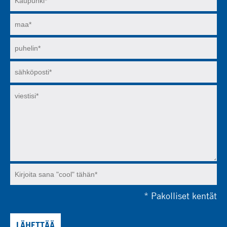
*
Pakolliset kentät
LÄHETTÄÄ