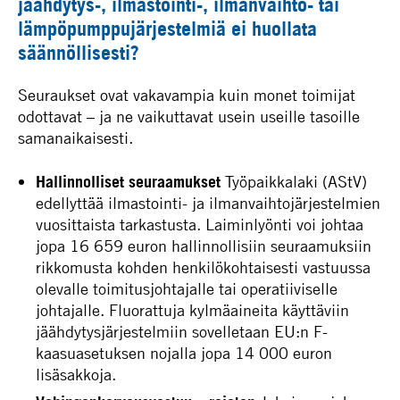
jäähdytys-, ilmastointi-, ilmanvaihto- tai
lämpöpumppujärjestelmiä ei huollata
säännöllisesti?
Seuraukset ovat vakavampia kuin monet toimijat
odottavat – ja ne vaikuttavat usein useille tasoille
samanaikaisesti.
Hallinnolliset seuraamukset
Työpaikkalaki (AStV)
edellyttää ilmastointi- ja ilmanvaihtojärjestelmien
vuosittaista tarkastusta. Laiminlyönti voi johtaa
jopa 16 659 euron hallinnollisiin seuraamuksiin
rikkomusta kohden henkilökohtaisesti vastuussa
olevalle toimitusjohtajalle tai operatiiviselle
johtajalle. Fluorattuja kylmäaineita käyttäviin
jäähdytysjärjestelmiin sovelletaan EU:n F-
kaasuasetuksen nojalla jopa 14 000 euron
lisäsakkoja.