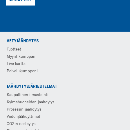
VETYJÄÄHDYTYS
Tuotteet
Myyntikumppani
Live kartta
Palvelukumppani
JÄÄHDYTYSJÄRJESTELMÄT
Kaupallinen ilmastointi
Kylmähuoneiden jäähdytys
Prosessin jäähdytys
Vedenjäähdyttimet
CO2:n nesteytys