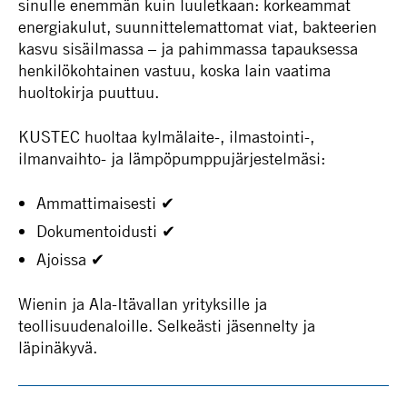
sinulle enemmän kuin luuletkaan: korkeammat
energiakulut, suunnittelemattomat viat, bakteerien
kasvu sisäilmassa – ja pahimmassa tapauksessa
henkilökohtainen vastuu, koska lain vaatima
huoltokirja puuttuu.
KUSTEC huoltaa kylmälaite-, ilmastointi-,
ilmanvaihto- ja lämpöpumppujärjestelmäsi:
Ammattimaisesti ✔
Dokumentoidusti ✔
Ajoissa ✔
Wienin ja Ala-Itävallan yrityksille ja
teollisuudenaloille. Selkeästi jäsennelty ja
läpinäkyvä.