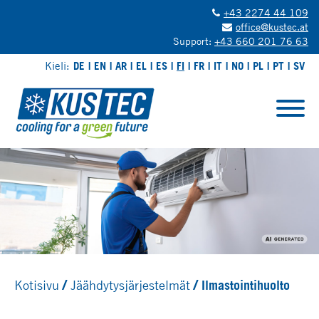
+43 2274 44 109
office@kustec.at
Support:
+43 660 201 76 63
Kieli:
DE
EN
AR
EL
ES
FI
FR
IT
NO
PL
PT
SV
Kotisivu
Jäähdytysjärjestelmät
Ilmastointihuolto