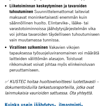
Liiketoiminnan keskeytyminen ja tavaroiden
tuhoutuminen
Suunnittelemattomat laiteviat
maksavat moninkertaisesti enemmän kuin
säännöllinen huolto. Elintarvike-, lääke- tai
varastotoiminnoissa jäähdytysjärjestelmän vika
voi johtaa tavaroiden täydelliseen tuhoutumiseen
vain muutamassa tunnissa.
Virallinen sulkeminen
Vakavien vikojen
tapauksessa työsuojeluviranomainen voi määrätä
laitteiden välittömän alasajon. Toistuvat
rikkomukset voivat johtaa myös elinkeinoluvan
peruuttamiseen.
✅ KUSTEC hoitaa huoltovelvoitteesi luotettavasti –
dokumentoiduilla tarkastusraporteilla, jotka ovat
lainmukaisia ​​vaurioiden sattuessa. Ota yhteyttä.
Kuinka usein jäähdytys-, ilmastointi-,