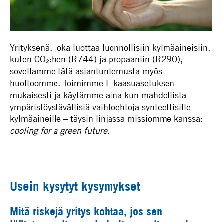
Yrityksenä, joka luottaa luonnollisiin kylmäaineisiin,
kuten CO₂:hen (R744) ja propaaniin (R290),
sovellamme tätä asiantuntemusta myös
huoltoomme. Toimimme F-kaasuasetuksen
mukaisesti ja käytämme aina kun mahdollista
ympäristöystävällisiä vaihtoehtoja synteettisille
kylmäaineille – täysin linjassa missiomme kanssa:
cooling for a green future
.
Usein kysytyt kysymykset
Mitä riskejä yritys kohtaa, jos sen