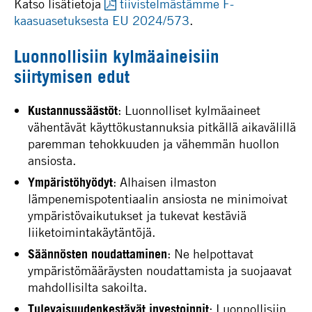
Katso lisätietoja
tiivistelmästämme F-
kaasuasetuksesta EU 2024/573
.
Luonnollisiin kylmäaineisiin
siirtymisen edut
Kustannussäästöt
: Luonnolliset kylmäaineet
vähentävät käyttökustannuksia pitkällä aikavälillä
paremman tehokkuuden ja vähemmän huollon
ansiosta.
Ympäristöhyödyt
: Alhaisen ilmaston
lämpenemispotentiaalin ansiosta ne minimoivat
ympäristövaikutukset ja tukevat kestäviä
liiketoimintakäytäntöjä.
Säännösten noudattaminen
: Ne helpottavat
ympäristömääräysten noudattamista ja suojaavat
mahdollisilta sakoilta.
Tulevaisuudenkestävät investoinnit
: Luonnollisiin