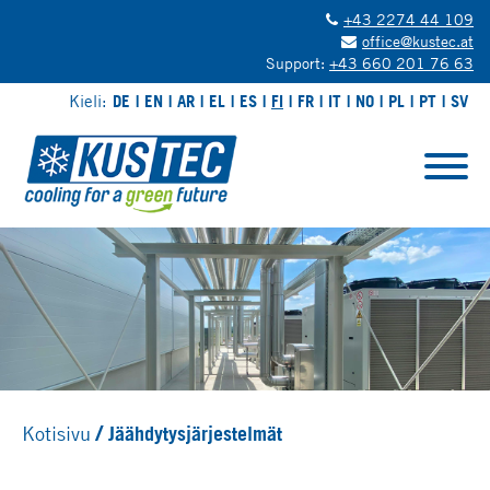
+43 2274 44 109
office@kustec.at
Support:
+43 660 201 76 63
Kieli:
DE
EN
AR
EL
ES
FI
FR
IT
NO
PL
PT
SV
Kotisivu
Jäähdytysjärjestelmät