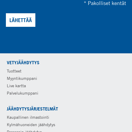
*
Pakolliset kentät
LÄHETTÄÄ
VETYJÄÄHDYTYS
Tuotteet
Myyntikumppani
Live kartta
Palvelukumppani
JÄÄHDYTYSJÄRJESTELMÄT
Kaupallinen ilmastointi
Kylmähuoneiden jäähdytys
Prosessin jäähdytys