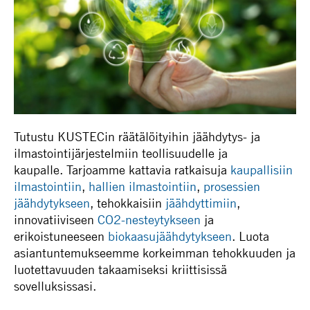
Tutustu KUSTECin räätälöityihin jäähdytys- ja
ilmastointijärjestelmiin teollisuudelle ja
kaupalle. Tarjoamme kattavia ratkaisuja
kaupallisiin
ilmastointiin
,
hallien ilmastointiin
,
prosessien
jäähdytykseen
, tehokkaisiin
jäähdyttimiin
,
innovatiiviseen
CO2-nesteytykseen
ja
erikoistuneeseen
biokaasujäähdytykseen
. Luota
asiantuntemukseemme korkeimman tehokkuuden ja
luotettavuuden takaamiseksi kriittisissä
sovelluksissasi.