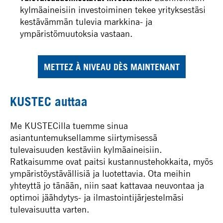
kylmäaineisiin investoiminen tekee yrityksestäsi
kestävämmän tulevia markkina- ja
ympäristömuutoksia vastaan.
METTEZ À NIVEAU DÈS MAINTENANT
KUSTEC auttaa
Me KUSTECilla tuemme sinua
asiantuntemuksellamme siirtymisessä
tulevaisuuden kestäviin kylmäaineisiin.
Ratkaisumme ovat paitsi kustannustehokkaita, myös
ympäristöystävällisiä ja luotettavia. Ota meihin
yhteyttä jo tänään, niin saat kattavaa neuvontaa ja
optimoi jäähdytys- ja ilmastointijärjestelmäsi
tulevaisuutta varten.