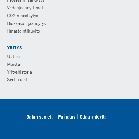
Vedenjäähdyttimet
CO2:n nesteytys
Biokaasun jäähdytys
Ilmastointihuolto
YRITYS
Uutiset
Meistä
Yrityshistoria
Sertifikaatit
Datan suojelu
Painatus
Ottaa yhteyttä