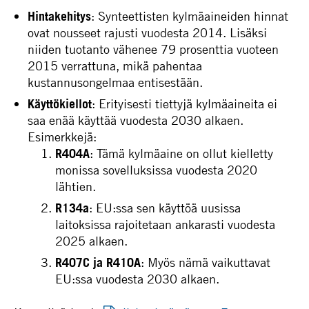
Hintakehitys
: Synteettisten kylmäaineiden hinnat
ovat nousseet rajusti vuodesta 2014. Lisäksi
niiden tuotanto vähenee 79 prosenttia vuoteen
2015 verrattuna, mikä pahentaa
kustannusongelmaa entisestään.
Käyttökiellot
: Erityisesti tiettyjä kylmäaineita ei
saa enää käyttää vuodesta 2030 alkaen.
Esimerkkejä:
R404A
: Tämä kylmäaine on ollut kielletty
monissa sovelluksissa vuodesta 2020
lähtien.
R134a
: EU:ssa sen käyttöä uusissa
laitoksissa rajoitetaan ankarasti vuodesta
2025 alkaen.
R407C ja R410A
: Myös nämä vaikuttavat
EU:ssa vuodesta 2030 alkaen.