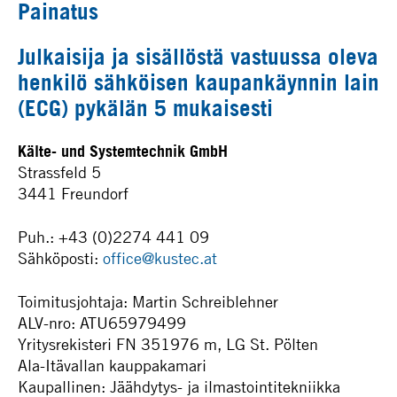
Painatus
Julkaisija ja sisällöstä vastuussa oleva
henkilö sähköisen kaupankäynnin lain
(ECG) pykälän 5 mukaisesti
Kälte- und Systemtechnik GmbH
Strassfeld 5
3441 Freundorf
Puh.: +43 (0)2274 441 09
Sähköposti:
office@kustec.at
Toimitusjohtaja: Martin Schreiblehner
ALV-nro: ATU65979499
Yritysrekisteri FN 351976 m, LG St. Pölten
Ala-Itävallan kauppakamari
Kaupallinen: Jäähdytys- ja ilmastointitekniikka