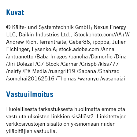
Kuvat
© Kälte- und Systemtechnik GmbH; Nexus Energy
LLC, Daikin Industries Ltd., iStockphoto.com/AA+W,
Andrew Rich, ferrantraite, Geber86, ipopba, Julien
Eichinger, Lysenko.A; stock.adobe.com /Anna
/antuanetto /Baba Images /bancha /Damerfie /Dina
/Jiri Dolezal /G7 Stock /Garnar /Grispb /klss777
/neirfy /PX Media /ruangrit19 /Sabana /Shahzad
/somchai20162516 /Thomas /waranyu /wasanajai
Vastuuilmoitus
Huolellisesta tarkastuksesta huolimatta emme ota
vastuuta ulkoisten linkkien sisällöstä. Linkitettyjen
verkkosivustojen sisältö on yksinomaan niiden
ylläpitäjien vastuulla.