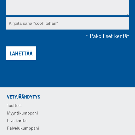
*
Pakolliset kentät
LÄHETTÄÄ
VETYJÄÄHDYTYS
Tuotteet
Myyntikumppani
Live kartta
Palvelukumppani