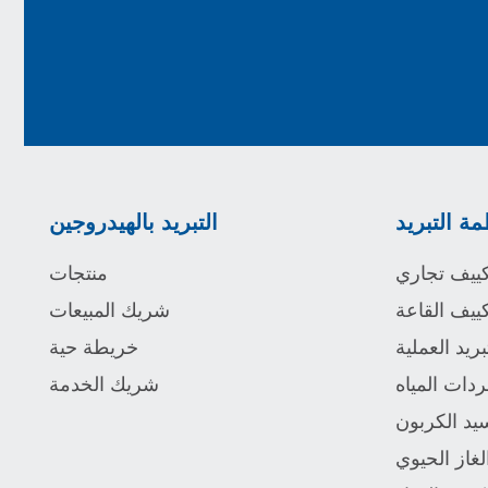
مة التبريد
التبريد بالهيدروجين
كييف تجاري
منتجات
ييف القاعة
شريك المبيعات
بريد العملية
خريطة حية
ردات المياه
شريك الخدمة
يد الكربون
الغاز الحيوي