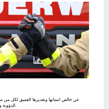
الدؤوبة والمهنية دون وقوع أضرار أكبر، وكذلك لجميع الجيران الذين قدموا المساعدة بسخاء ودون أي إجراءات بيروقراطية.