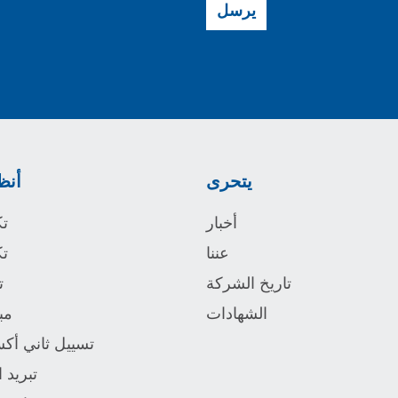
يرسل
يتحرى
أنظ
أخبار
ت
عننا
تك
تاريخ الشركة
ت
الشهادات
مب
تسييل ثاني أكس
تبريد 