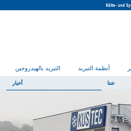
Kälte- und S
ر
أنظمة التبريد
التبريد بالهيدروجين
عننا
أخبار