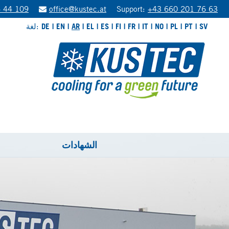
 44 109
office@kustec.at
Support:
+43 660 201 76 63
SV
PT
PL
NO
IT
FR
FI
ES
EL
AR
EN
DE
لغة:
الشهادات