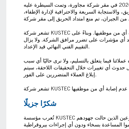
اندلع حريق يوم الجمعة الموافق 15 مايو 2026 في مقر شركة مجاورة، وتمت السيطرة عليه
 والاستجابة السريعة والاحترافية لإدارة الإطفاء،
تشعر شركة KUSTEC بالارتياح والامتنان لإعلانها عدم إصابة أي من موظفيها. وبناءً على
وجد أي مؤشرات على تضرر مرافق الشركة. ولا يزال
التقييم الفني النهائي قيد الإعداد.
 عملائنا فيما يتعلق بالتسليم، ولا نرى حاليًا أي سبب
ال حدوث أي تغييرات خلال التحقيقات اللاحقة، سيتم
إبلاغ العملاء المتضررين على الفور.
شكرًا جزيلًا
تُعرب مؤسسة KUSTEC عن خالص امتنانها وتقديرها العميق لكل من ساهم في هذه الظروف الاستثنائية، وخاصةً رجال الإطفاء المتطوعين الذين حالت جهودهم