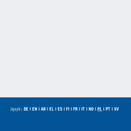
Język:
DE
EN
AR
EL
ES
FI
FR
IT
NO
PL
PT
SV