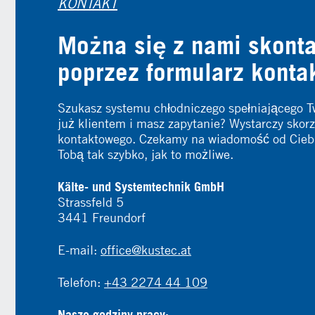
KONTAKT
Można się z nami skont
poprzez formularz konta
Szukasz systemu chłodniczego spełniającego T
już klientem i masz zapytanie? Wystarczy skorz
kontaktowego. Czekamy na wiadomość od Ciebie
Tobą tak szybko, jak to możliwe.
Kälte- und Systemtechnik GmbH
Strassfeld 5
3441 Freundorf
E-mail:
office@kustec.at
Telefon:
+43 2274 44 109
Nasze godziny pracy: