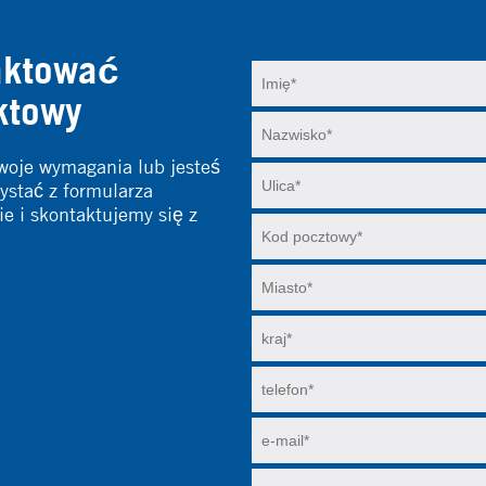
aktować
ktowy
woje wymagania lub jesteś
ystać z formularza
 i skontaktujemy się z