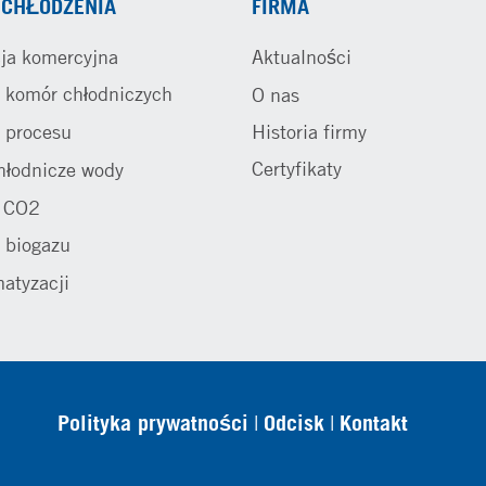
CHŁODZENIA
FIRMA
ja komercyjna
Aktualności
 komór chłodniczych
O nas
 procesu
Historia firmy
Certyfikaty
hłodnicze wody
e CO2
 biogazu
matyzacji
Polityka prywatności
Odcisk
Kontakt