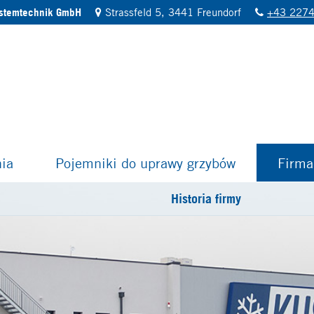
ystemtechnik GmbH
Strassfeld 5, 3441 Freundorf
+43 2274
ia
Pojemniki do uprawy grzybów
Firma
Historia firmy