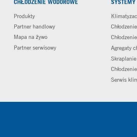
CHŁODZENIE WODOROWE
SYSTEMY 
Produkty
Klimatyzac
Partner handlowy
Chłodzenie
Mapa na żywo
Chłodzenie
Partner serwisowy
Agregaty c
Skraplani
Chłodzenie
Serwis kli