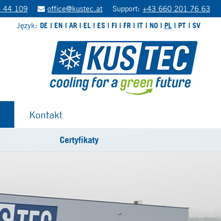
 44 109
office@kustec.at
Support:
+43 660 201 76 63
Język:
DE
EN
AR
EL
ES
FI
FR
IT
NO
PL
PT
SV
Kontakt
Certyfikaty