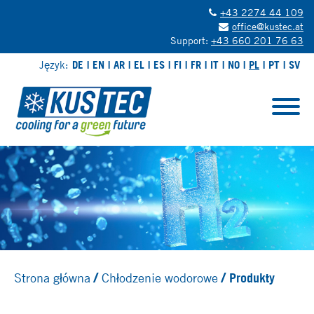
+43 2274 44 109
office@kustec.at
Support:
+43 660 201 76 63
Język:
DE
EN
AR
EL
ES
FI
FR
IT
NO
PL
PT
SV
Strona główna
Chłodzenie wodorowe
Produkty