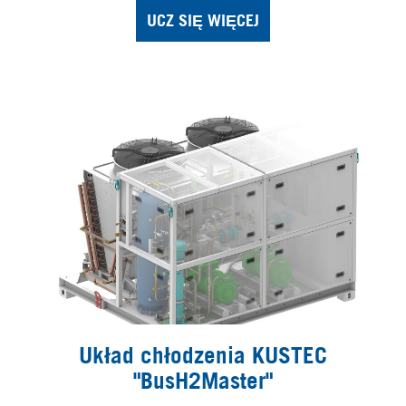
UCZ SIĘ WIĘCEJ
Układ chłodzenia KUSTEC
"BusH2Master"