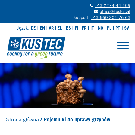
+43 2274 44 109
office@kustec.at
Support:
+43 660 201 76 63
Język:
DE
EN
AR
EL
ES
FI
FR
IT
NO
PL
PT
SV
Strona główna
Pojemniki do uprawy grzybów