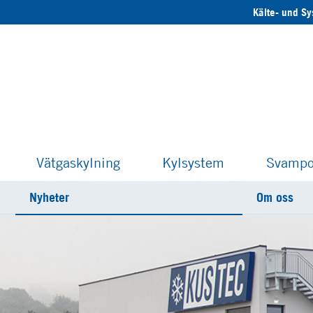
Kälte- und S
Vätgaskylning
Kylsystem
Svampo
Nyheter
Om oss