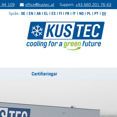
 44 109
office@kustec.at
Support:
+43 660 201 76 63
Språk:
DE
EN
AR
EL
ES
FI
FR
IT
NO
PL
PT
SV
Certifieringar