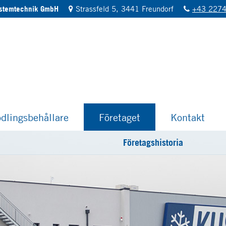
ystemtechnik GmbH
Strassfeld 5, 3441 Freundorf
+43 2274
dlingsbehållare
Företaget
Kontakt
Företagshistoria