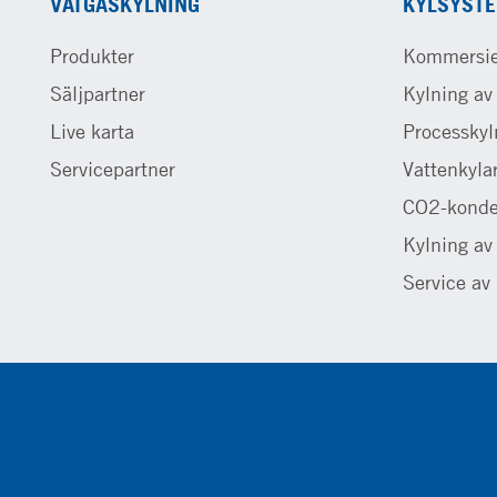
VÄTGASKYLNING
KYLSYST
Produkter
Kommersiel
Säljpartner
Kylning av
Live karta
Processkyl
Servicepartner
Vattenkyla
CO2-konde
Kylning av
Service av 