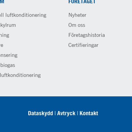
EM
FÖRETAGET
l luftkonditionering
Nyheter
 kylrum
Om oss
ning
Företagshistoria
re
Certifieringar
nsering
 biogas
luftkonditionering
Dataskydd
Avtryck
Kontakt