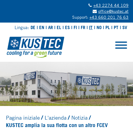
+43 2274 44 109
office@kustec.at
Support:
+43 660 201 76 63
Lingua:
DE
EN
AR
EL
ES
FI
FR
IT
NO
PL
PT
SV
Pagina iniziale
L'azienda
Notizia
KUSTEC amplia la sua flotta con un altro FCEV