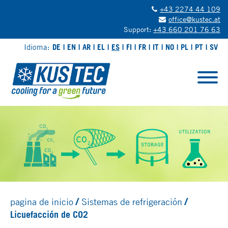
+43 2274 44 109
office@kustec.at
Support:
+43 660 201 76 63
Idioma:
DE
EN
AR
EL
ES
FI
FR
IT
NO
PL
PT
SV
pagina de inicio
Sistemas de refrigeración
Licuefacción de CO2