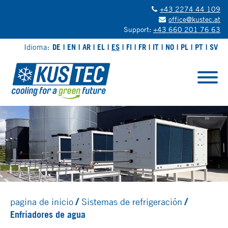
+43 2274 44 109
office@kustec.at
Support:
+43 660 201 76 63
Idioma:
DE
EN
AR
EL
ES
FI
FR
IT
NO
PL
PT
SV
pagina de inicio
Sistemas de refrigeración
Enfriadores de agua