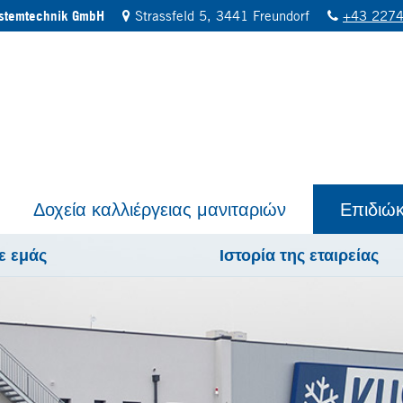
ystemtechnik GmbH
Strassfeld 5, 3441 Freundorf
+43 2274
Δοχεία καλλιέργειας μανιταριών
Επιδιώ
ε εμάς
Ιστορία της εταιρείας