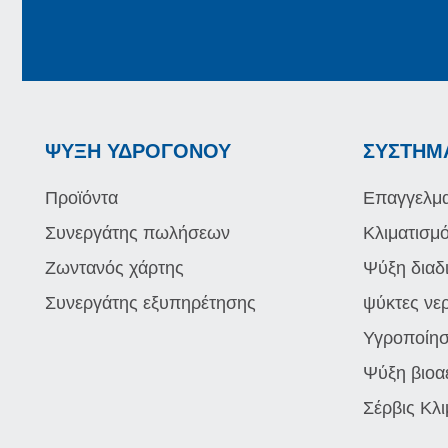
ΨΎΞΗ ΥΔΡΟΓΌΝΟΥ
ΣΥΣΤΉΜ
Προϊόντα
Επαγγελμα
Συνεργάτης πωλήσεων
Κλιματισμ
Ζωντανός χάρτης
Ψύξη διαδ
Συνεργάτης εξυπηρέτησης
ψύκτες νε
Υγροποίη
Ψύξη βιοα
Σέρβις Κλ