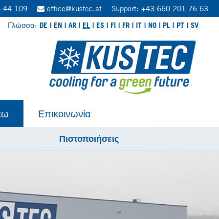
 44 109
office@kustec.at
Support:
+43 660 201 76 63
Γλώσσα:
DE
EN
AR
EL
ES
FI
FR
IT
NO
PL
PT
SV
κω
Επικοινωνία
Πιστοποιήσεις