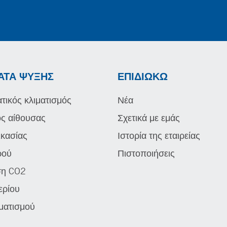
ΑΤΑ ΨΎΞΗΣ
ΕΠΙΔΙΏΚΩ
τικός κλιματισμός
Νέα
ός αίθουσας
Σχετικά με εμάς
ικασίας
Ιστορία της εταιρείας
ρού
Πιστοποιήσεις
ση CO2
ερίου
ιματισμού