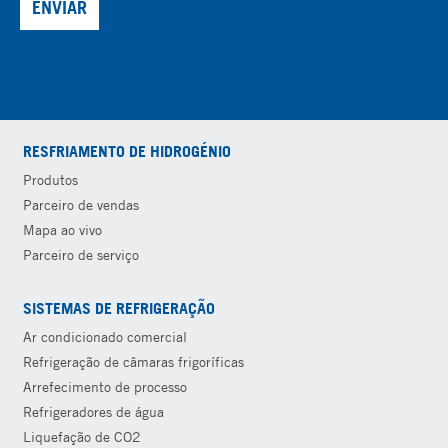
ENVIAR
RESFRIAMENTO DE HIDROGÉNIO
Produtos
Parceiro de vendas
Mapa ao vivo
Parceiro de serviço
SISTEMAS DE REFRIGERAÇÃO
Ar condicionado comercial
Refrigeração de câmaras frigoríficas
Arrefecimento de processo
Refrigeradores de água
Liquefação de CO2