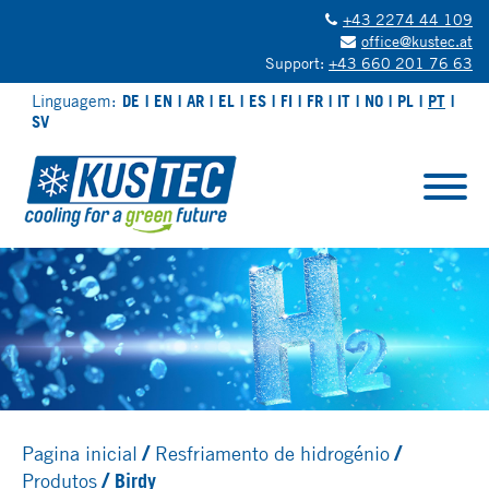
+43 2274 44 109
office@kustec.at
Support:
+43 660 201 76 63
Linguagem:
DE
EN
AR
EL
ES
FI
FR
IT
NO
PL
PT
SV
Pagina inicial
Resfriamento de hidrogénio
Produtos
Birdy