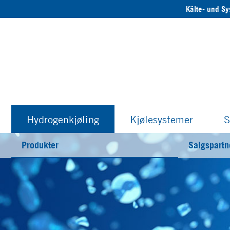
Kälte- und S
Hydrogenkjøling
Kjølesystemer
S
Produkter
Salgspartn