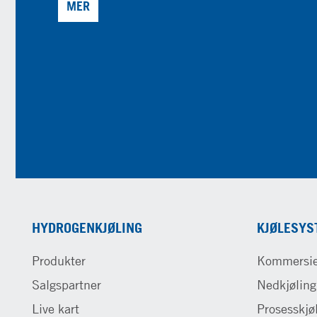
MER
HYDROGENKJØLING
KJØLESYS
Produkter
Kommersie
Salgspartner
Nedkjøling
Live kart
Prosesskjø