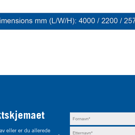
ktskjemaet
av eller er du allerede