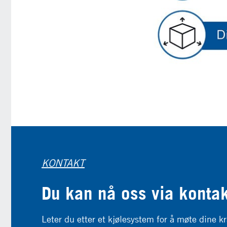
KONTAKT
Du kan nå oss via konta
Leter du etter et kjølesystem for å møte dine kr