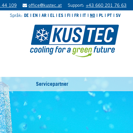
 44 109
office@kustec.at
Support:
+43 660 201 76 63
Språk:
DE
EN
AR
EL
ES
FI
FR
IT
NO
PL
PT
SV
Servicepartner