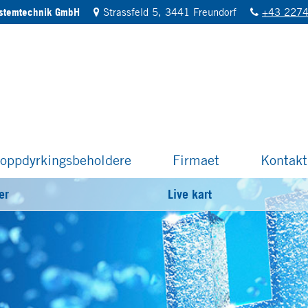
ystemtechnik GmbH
Strassfeld 5, 3441 Freundorf
+43 2274
oppdyrkingsbeholdere
Firmaet
Kontakt
er
Live kart