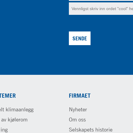
SENDE
TEMER
FIRMAET
lt klimaanlegg
Nyheter
 av kjølerom
Om oss
ling
Selskapets historie