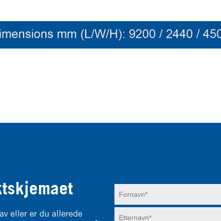
ktskjemaet
av eller er du allerede