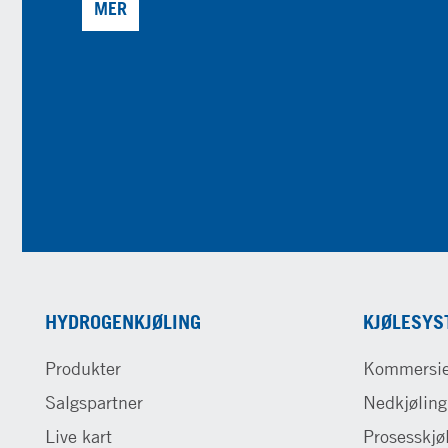
MER
HYDROGENKJØLING
KJØLESYS
Produkter
Kommersie
Salgspartner
Nedkjøling
Live kart
Prosesskjø