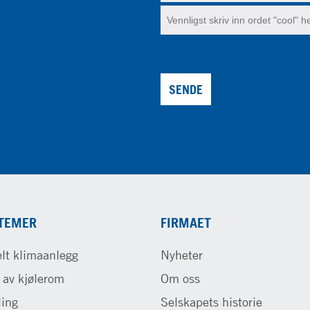
SENDE
TEMER
FIRMAET
lt klimaanlegg
Nyheter
 av kjølerom
Om oss
ling
Selskapets historie