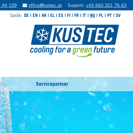
 44 109
office@kustec.at
Support:
+43 660 201 76 63
Språk:
DE
EN
AR
EL
ES
FI
FR
IT
NO
PL
PT
SV
Servicepartner