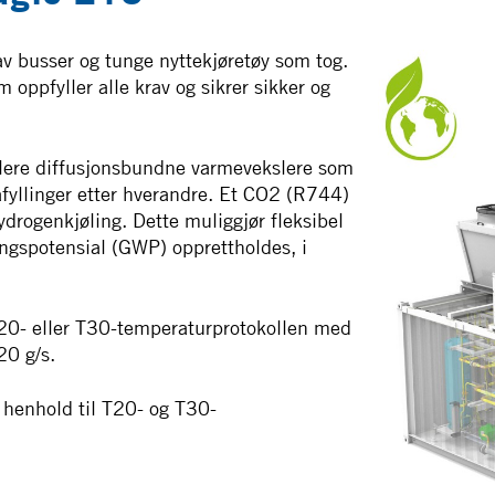
av busser og tunge nyttekjøretøy som tog.
 oppfyller alle krav og sikrer sikker og
lere diffusjonsbundne varmevekslere som
påfyllinger etter hverandre. Et CO2 (R744)
drogenkjøling. Dette muliggjør fleksibel
ingspotensial (GWP) opprettholdes, i
 T20- eller T30-temperaturprotokollen med
20 g/s.
i henhold til T20- og T30-