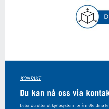
KONTAKT
Du kan nå oss via konta
Leter du etter et kjølesystem for å møte dine kr