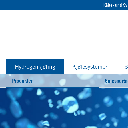
Kälte- und S
Hydrogenkjøling
Kjølesystemer
S
Produkter
Salgspartn