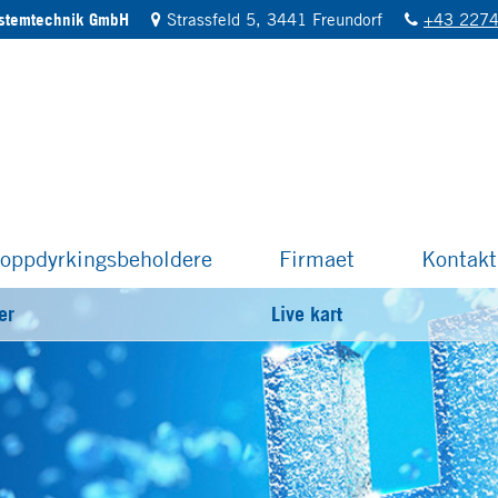
ystemtechnik GmbH
Strassfeld 5, 3441 Freundorf
+43 2274
oppdyrkingsbeholdere
Firmaet
Kontakt
er
Live kart