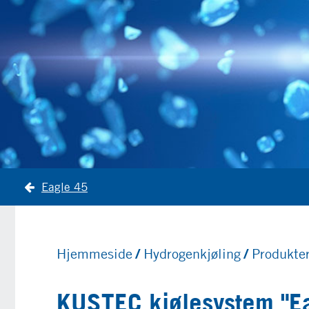
Eagle 45
Hjemmeside
Hydrogenkjøling
Produkte
KUSTEC kjølesystem "E